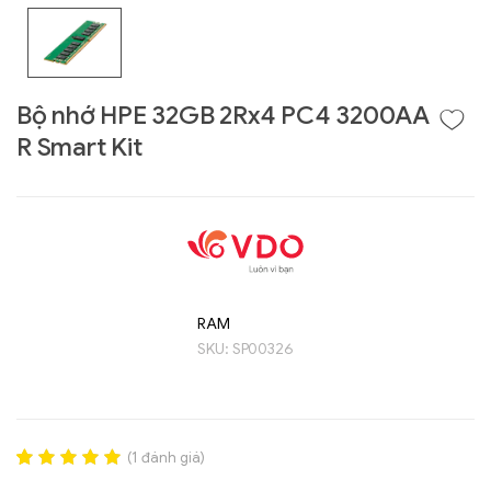
Bộ nhớ HPE 32GB 2Rx4 PC4 3200AA
R Smart Kit
Liên hệ
RAM
GIGABYTE
SKU:
SP00326
G493-SB4 (rev.
AAP1)
(
1
đánh giá)
Rated
1
5.00