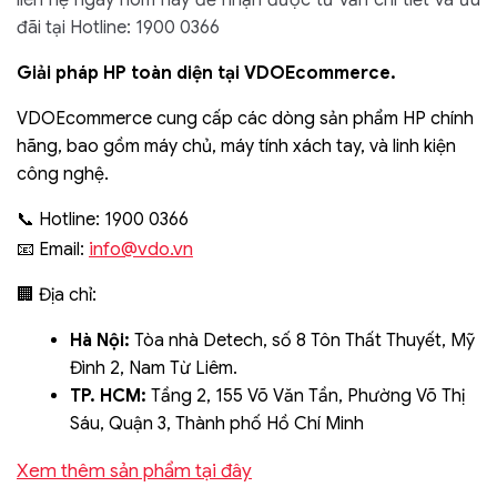
liên hệ ngay hôm nay để nhận được tư vấn chi tiết và ưu
đãi tại Hotline: 1900 0366
Giải pháp HP toàn diện tại VDOEcommerce.
VDOEcommerce cung cấp các dòng sản phẩm HP chính
hãng, bao gồm máy chủ, máy tính xách tay, và linh kiện
công nghệ.
📞 Hotline: 1900 0366
info@vdo.vn
📧 Email:
🏢 Địa chỉ:
Hà Nội:
Tòa nhà Detech, số 8 Tôn Thất Thuyết, Mỹ
Đình 2, Nam Từ Liêm.
TP. HCM:
Tầng 2, 155 Võ Văn Tần, Phường Võ Thị
Sáu, Quận 3, Thành phố Hồ Chí Minh
Xem thêm sản phẩm tại đây