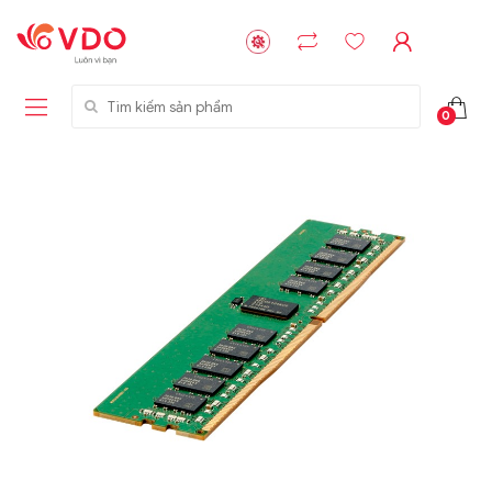
Tìm kiếm sản phẩm
0
Liên hệ
Liên hệ
NVMe™ SSD
GIGABYTE
Storage Micron -
G593-ZD1 (rev.
64GB - 15.36TB
AAX1)