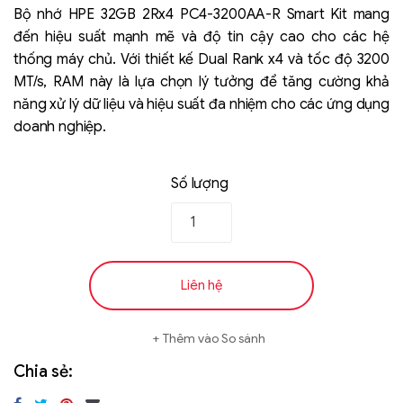
out of 5
Bộ nhớ HPE 32GB 2Rx4 PC4-3200AA-R Smart Kit mang
based on
đến hiệu suất mạnh mẽ và độ tin cậy cao cho các hệ
đánh giá
thống máy chủ. Với thiết kế Dual Rank x4 và tốc độ 3200
MT/s, RAM này là lựa chọn lý tưởng để tăng cường khả
năng xử lý dữ liệu và hiệu suất đa nhiệm cho các ứng dụng
doanh nghiệp.
Số lượng
Liên hệ
SK hynix - DRAM
- GDDR - GDDR6
Liên hệ
Thêm vào So sánh
Chia sẻ: