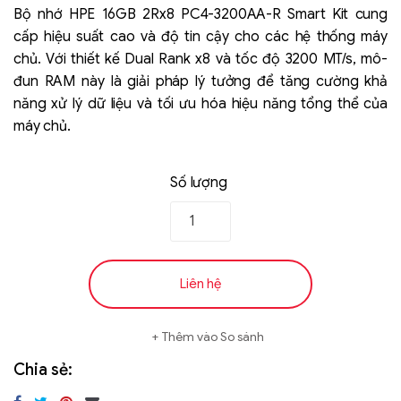
out of 5
Bộ nhớ HPE 16GB 2Rx8 PC4-3200AA-R Smart Kit cung
based on
cấp hiệu suất cao và độ tin cậy cho các hệ thống máy
đánh giá
chủ. Với thiết kế Dual Rank x8 và tốc độ 3200 MT/s, mô-
đun RAM này là giải pháp lý tưởng để tăng cường khả
năng xử lý dữ liệu và tối ưu hóa hiệu năng tổng thể của
máy chủ.
Số lượng
Liên hệ
SK hynix - DRAM
- GDDR - GDDR6
Liên hệ
Thêm vào So sánh
Chia sẻ: