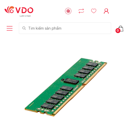
Tìm kiếm sản phẩm
0
Liên hệ
Liên hệ
NVMe™ SSD
GIGABYTE
Storage Micron -
G593-ZD1 (rev.
64GB - 15.36TB
AAX1)