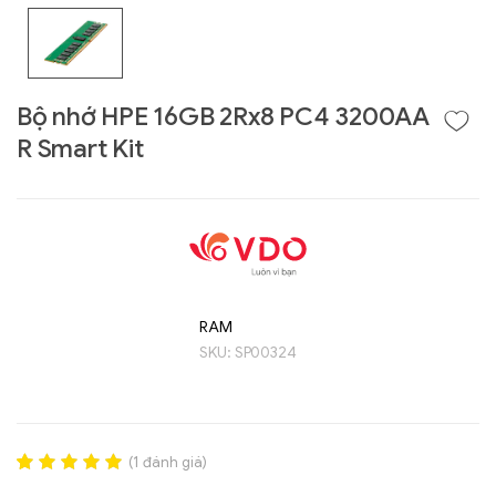
Bộ nhớ HPE 16GB 2Rx8 PC4 3200AA
R Smart Kit
Liên hệ
RAM
GIGABYTE
SKU:
SP00324
G493-SB4 (rev.
AAP1)
(
1
đánh giá)
Rated
1
5.00