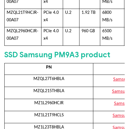
00A07
x4
MB/s
M
MZQL21T9HCJR-
PCIe 4.0
U.2
1.92 TB
6800
2
00A07
x4
MB/s
M
MZQL2960HCJR-
PCIe 4.0
U.2
960 GB
6500
1
00A07
x4
MB/s
M
SSD Samsung PM9A3 product
PN
MZQL27T6HBLA
Samsun
MZQL215THBLA
Samsun
MZ1L2960HCJR
Samsu
MZ1L21T9HCLS
Samsun
MZ1L23T8HBLA
Samsun