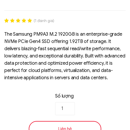
(
1
đánh giá)
Rated
1
5.00
out of 5
The Samsung PM9A3 M.2 1920GB is an enterprise-grade
based on
NVMe PCIe Gen4 SSD offering 1.92TB of storage. It
đánh giá
delivers blazing-fast sequential read/write performance,
low latency, and exceptional durability. Built with advanced
Liên hệ
data protection and optimized power efficiency, it is
SK hynix - DRAM
perfect for cloud platforms, virtualization, and data-
- GDDR - GDDR6
intensive applications in servers and data centers.
Số lượng
Liên hệ