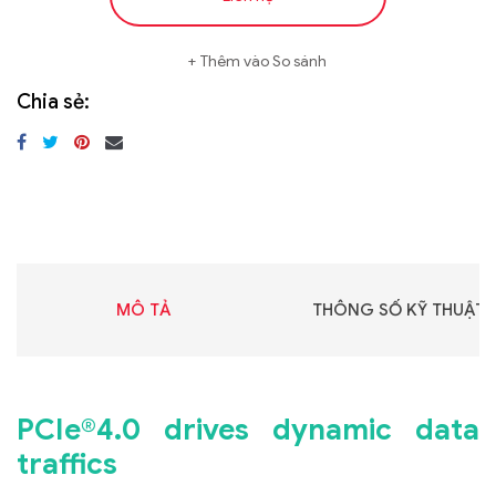
Thêm vào So sánh
Chia sẻ:
MÔ TẢ
THÔNG SỐ KỸ THUẬT
PCIe®4.0 drives dynamic data
traffics