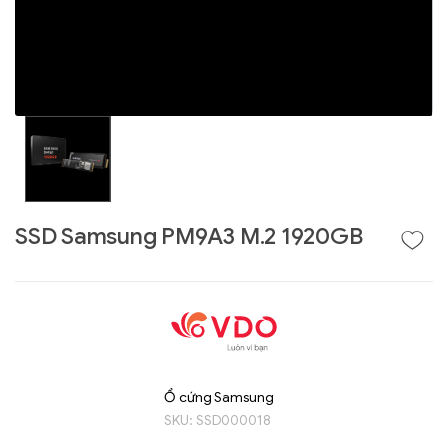
SSD Samsung PM9A3 M.2 1920GB
Liên hệ
GIGABYTE
G493-SB4 (rev.
AAP1)
Ổ cứng Samsung
SKU:
SSD000018