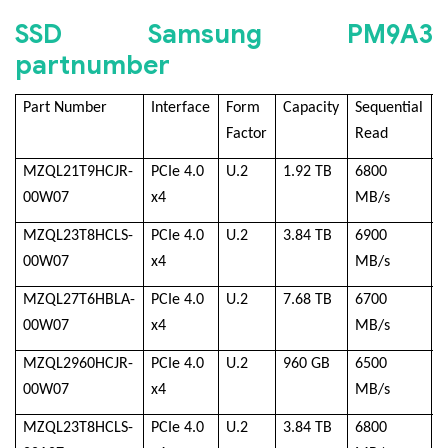
SSD Samsung PM9A3
partnumber
Part Number
Interface
Form
Capacity
Sequential
S
Factor
Read
W
MZQL21T9HCJR-
PCIe 4.0
U.2
1.92 TB
6800
2
00W07
x4
MB/s
M
MZQL23T8HCLS-
PCIe 4.0
U.2
3.84 TB
6900
4
00W07
x4
MB/s
M
MZQL27T6HBLA-
PCIe 4.0
U.2
7.68 TB
6700
4
00W07
x4
MB/s
M
MZQL2960HCJR-
PCIe 4.0
U.2
960 GB
6500
1
00W07
x4
MB/s
M
MZQL23T8HCLS-
PCIe 4.0
U.2
3.84 TB
6800
4