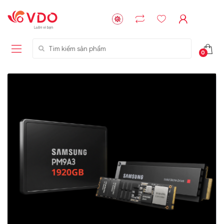
Tìm kiếm sản phẩm
0
Liên hệ
Liên hệ
NVMe™ SSD
GIGABYTE
Storage Micron -
G593-ZD1 (rev.
64GB - 15.36TB
AAX1)