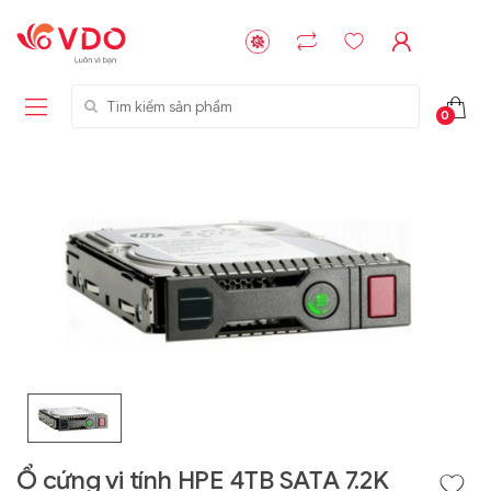
Tìm kiếm sản phẩm
0
Liên hệ
Liên hệ
NVMe™ SSD
GIGABYTE
Storage Micron -
G593-ZD1 (rev.
64GB - 15.36TB
AAX1)
Ổ cứng vi tính HPE 4TB SATA 7.2K