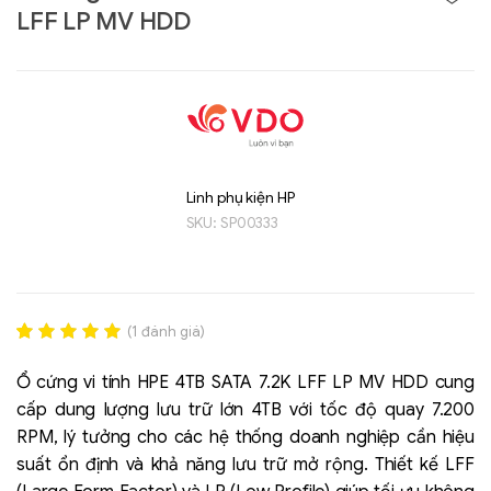
LFF LP MV HDD
Linh phụ kiện HP
SKU:
SP00333
Liên hệ
(
1
đánh giá)
GIGABYTE
Rated
1
5.00
G493-SB4 (rev.
out of 5
Ổ cứng vi tính HPE 4TB SATA 7.2K LFF LP MV HDD cung
AAP1)
based on
cấp dung lượng lưu trữ lớn 4TB với tốc độ quay 7.200
đánh giá
RPM, lý tưởng cho các hệ thống doanh nghiệp cần hiệu
suất ổn định và khả năng lưu trữ mở rộng. Thiết kế LFF