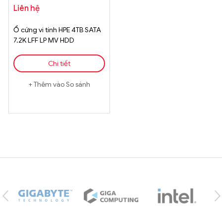
Liên hệ
Ổ cứng vi tính HPE 4TB SATA
7.2K LFF LP MV HDD
Chi tiết
Thêm vào So sánh
Brands Carousel