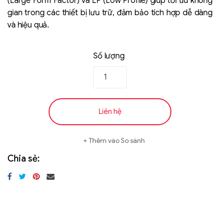
(Large Form Factor) và LP (Low Profile) giúp tối ưu không
gian trong các thiết bị lưu trữ, đảm bảo tích hợp dễ dàng
và hiệu quả.
Số lượng
Liên hệ
Liên hệ
SK hynix - DRAM
- GDDR - GDDR6
Thêm vào So sánh
Chia sẻ: