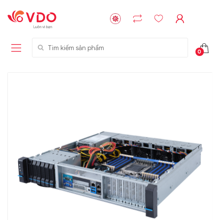
Tìm kiếm sản phẩm
0
Liên hệ
Liên hệ
NVMe™ SSD
GIGABYTE
Storage Micron -
G593-ZD1 (rev.
64GB - 15.36TB
AAX1)