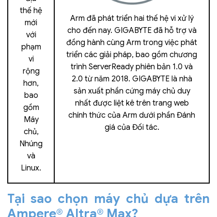
thế hệ
Arm đã phát triển hai thế hệ vi xử lý
mới
cho đến nay. GIGABYTE đã hỗ trợ và
với
đồng hành cùng Arm trong việc phát
phạm
triển các giải pháp, bao gồm chương
vi
trình ServerReady phiên bản 1.0 và
rộng
2.0 từ năm 2018. GIGABYTE là nhà
hơn,
sản xuất phần cứng máy chủ duy
bao
nhất được liệt kê trên trang web
gồm
chính thức của Arm dưới phần Đánh
Máy
giá của Đối tác.
chủ,
Nhúng
và
Linux.
Tại sao chọn máy chủ dựa trên
Ampere® Altra® Max?