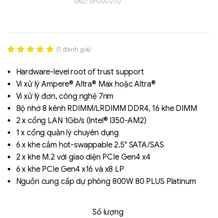
SKU:
SP000270
(
1
đánh giá)
Rated
1
5.00
out of 5
Hardware-level root of trust support
based on
Vi xử lý Ampere® Altra® Max hoặc Altra®
đánh giá
Vi xử lý đơn, công nghệ 7nm
Liên hệ
Bộ nhớ 8 kênh RDIMM/LRDIMM DDR4, 16 khe DIMM
SK hynix - DRAM
2 x cổng LAN 1Gb/s (Intel® I350-AM2)
- GDDR - GDDR6
1 x cổng quản lý chuyên dụng
6 x khe cắm hot-swappable 2.5" SATA/SAS
2 x khe M.2 với giao diện PCIe Gen4 x4
6 x khe PCIe Gen4 x16 và x8 LP
Nguồn cung cấp dự phòng 800W 80 PLUS Platinum
Số lượng