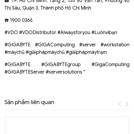
🏢 TP. Hồ Chí Minh: Tầng 2, 155 Võ Văn Tần, Phường Võ
Thị Sáu, Quận 3, Thành phố Hồ Chí Minh
☎️ 1900 0366
#VDO #VDODistributor #Alwaysforyou #Luônvìbạn
#GIGABYTE #GIGAComputing #server #workstation
#máychủ #giảiphápmáychủ #giảiphápmáytrạm
#GIGABYTE #GIGABYTEgroup #GigaComputing
#GIGABYTEServer #serversolutions "
Sản phẩm liên quan