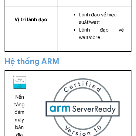
Lãnh đạo về hiệu
Vị trí lãnh đạo
suất/watt
Lãnh đạo về
watt/core
Hệ thống ARM
Nền
tảng
đám
mây
bản
địa