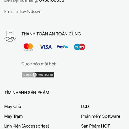
Liên hệ mua hàng:
0936108858
Email:
info@vdo.vn
THANH TOÁN AN TOÀN CÙNG
Được bảo mật bởi:
TÌM NHANH SẢN PHẨM
Máy Chủ
LCD
Máy Trạm
Phần mềm Software
Linh Kiện (Accessories)
Sản Phẩm HOT