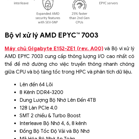
Bộ vi xử lý AMD EPYC™ 7003
Máy chủ Gigabyte E152-ZE1 (rev. A00)
và Bộ vi xử lý
AMD EPYC 7003 cung cấp thông lượng I/O cao nhất có
thể để mở đường cho việc truyền thông nhanh chóng
giữa CPU và bộ tăng tốc trong HPC và phân tích dữ liệu.
Lên đến 64 Lõi
8 Kênh DDR4-3200
Dung Lượng Bộ Nhớ Lên Đến 4TB
128 Làn PCIe 4.0
SMT 2 chiều & Turbo Boost
Interleave Bộ Nhớ 4, 6, 8 kênh
Đồng Bộ Tốc Độ Vải và Bộ Nhớ
Mã Hóa Bộ Nhớ An Toàn