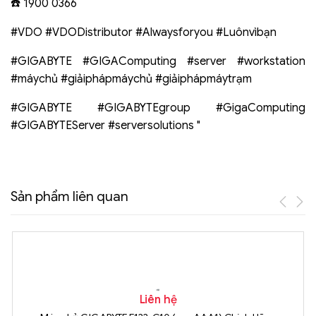
☎️ 1900 0366
#VDO #VDODistributor #Alwaysforyou #Luônvìbạn
#GIGABYTE #GIGAComputing #server #workstation
#máychủ #giảiphápmáychủ #giảiphápmáytrạm
#GIGABYTE #GIGABYTEgroup #GigaComputing
#GIGABYTEServer #serversolutions "
Sản phẩm liên quan
Liên hệ