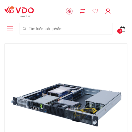
Tìm kiếm sản phẩm
0
Liên hệ
Liên hệ
NVMe™ SSD
GIGABYTE
Storage Micron -
G593-ZD1 (rev.
64GB - 15.36TB
AAX1)