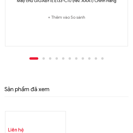
Máy chủ GIGABYTE E133-C10 (rev. AAA1) Chính Hãng
Thêm vào So sánh
Sản phẩm đã xem
Liên hệ