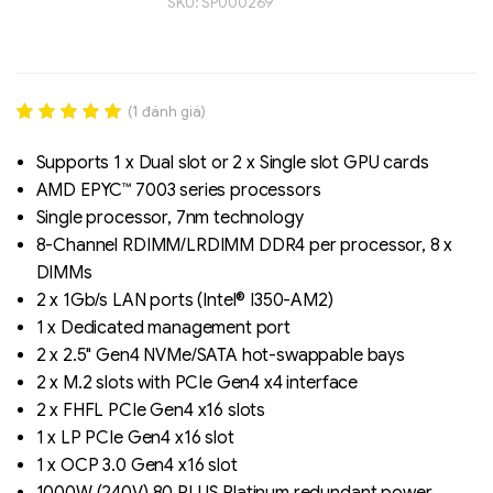
SKU:
SP000269
(
1
đánh giá)
Rated
1
5.00
out of 5
Supports 1 x Dual slot or 2 x Single slot GPU cards
based on
AMD EPYC™ 7003 series processors
đánh giá
Single processor, 7nm technology
Liên hệ
8-Channel RDIMM/LRDIMM DDR4 per processor, 8 x
SK hynix - DRAM
DIMMs
- GDDR - GDDR6
2 x 1Gb/s LAN ports (Intel® I350-AM2)
1 x Dedicated management port
2 x 2.5" Gen4 NVMe/SATA hot-swappable bays
2 x M.2 slots with PCIe Gen4 x4 interface
2 x FHFL PCIe Gen4 x16 slots
1 x LP PCIe Gen4 x16 slot
1 x OCP 3.0 Gen4 x16 slot