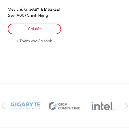
Máy chủ GIGABYTE E152-ZE1
(rev. A00) Chính Hãng
Chi tiết
Thêm vào So sánh
Brands Carousel