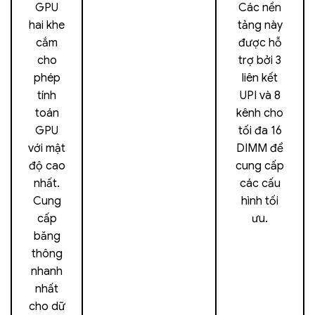
GPU
Các nền
hai khe
tảng này
cắm
được hỗ
cho
trợ bởi 3
phép
liên kết
tính
UPI và 8
toán
kênh cho
GPU
tối đa 16
với mật
DIMM để
độ cao
cung cấp
nhất.
các cấu
Cung
hình tối
cấp
ưu.
băng
thông
nhanh
nhất
cho dữ