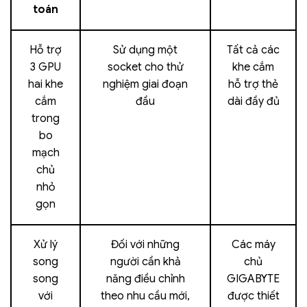
toán
Hỗ trợ
Sử dụng một
Tất cả các
3 GPU
socket cho thử
khe cắm
hai khe
nghiệm giai đoạn
hỗ trợ thẻ
cắm
đầu
dài đầy đủ
trong
bo
mạch
chủ
nhỏ
gọn
Xử lý
Đối với những
Các máy
song
người cần khả
chủ
song
năng điều chỉnh
GIGABYTE
với
theo nhu cầu mới,
được thiết