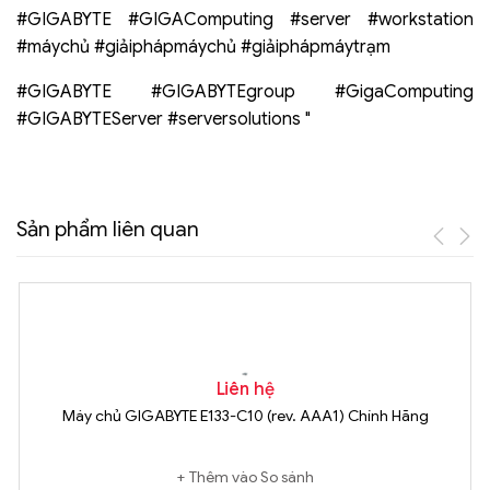
#GIGABYTE #GIGAComputing #server #workstation
#máychủ #giảiphápmáychủ #giảiphápmáytrạm
#GIGABYTE #GIGABYTEgroup #GigaComputing
#GIGABYTEServer #serversolutions "
Sản phẩm liên quan
Liên hệ
Máy chủ GIGABYTE E133-C10 (rev. AAA1) Chính Hãng
Thêm vào So sánh