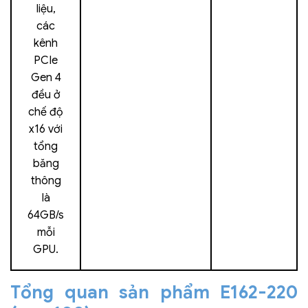
liệu,
các
kênh
PCIe
Gen 4
đều ở
chế độ
x16 với
tổng
băng
thông
là
64GB/s
mỗi
GPU.
Tổng quan sản phẩm E162-220