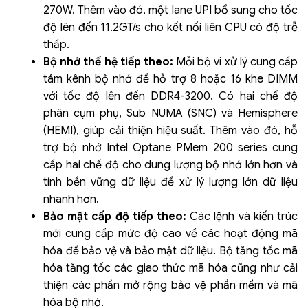
270W. Thêm vào đó, một lane UPI bổ sung cho tốc
độ lên đến 11.2GT/s cho kết nối liên CPU có độ trễ
thấp.
Bộ nhớ thế hệ tiếp theo:
Mỗi bộ vi xử lý cung cấp
tám kênh bộ nhớ để hỗ trợ 8 hoặc 16 khe DIMM
với tốc độ lên đến DDR4-3200. Có hai chế độ
phân cụm phụ, Sub NUMA (SNC) và Hemisphere
(HEMI), giúp cải thiện hiệu suất. Thêm vào đó, hỗ
trợ bộ nhớ Intel Optane PMem 200 series cung
cấp hai chế độ cho dung lượng bộ nhớ lớn hơn và
tính bền vững dữ liệu để xử lý lượng lớn dữ liệu
nhanh hơn.
Bảo mật cấp độ tiếp theo:
Các lệnh và kiến trúc
mới cung cấp mức độ cao về các hoạt động mã
hóa để bảo vệ và bảo mật dữ liệu. Bộ tăng tốc mã
hóa tăng tốc các giao thức mã hóa cũng như cải
thiện các phần mở rộng bảo vệ phần mềm và mã
hóa bộ nhớ.