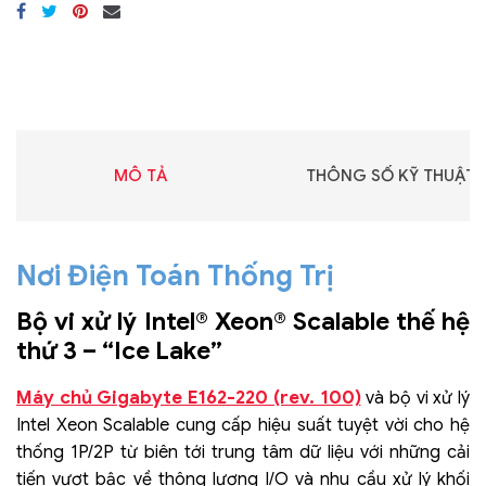
MÔ TẢ
THÔNG SỐ KỸ THUẬT
Nơi Điện Toán Thống Trị
Bộ vi xử lý Intel® Xeon® Scalable thế hệ
thứ 3 – “Ice Lake”
Máy chủ Gigabyte E162-220 (rev. 100)
và bộ vi xử lý
Intel Xeon Scalable cung cấp hiệu suất tuyệt vời cho hệ
thống 1P/2P từ biên tới trung tâm dữ liệu với những cải
tiến vượt bậc về thông lượng I/O và nhu cầu xử lý khối