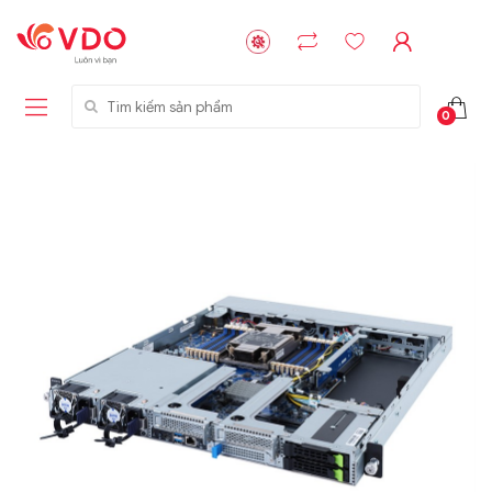
Tìm kiếm sản phẩm
0
Liên hệ
Liên hệ
NVMe™ SSD
GIGABYTE
Storage Micron -
G593-ZD1 (rev.
64GB - 15.36TB
AAX1)