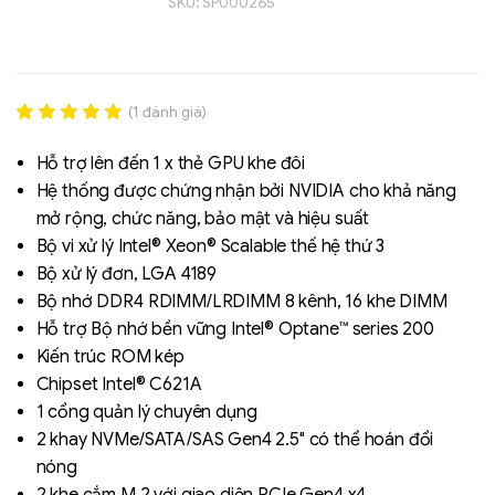
SKU:
SP000265
(
1
đánh giá)
Rated
1
5.00
out of 5
Hỗ trợ lên đến 1 x thẻ GPU khe đôi
based on
Hệ thống được chứng nhận bởi NVIDIA cho khả năng
đánh giá
mở rộng, chức năng, bảo mật và hiệu suất
Liên hệ
Bộ vi xử lý Intel® Xeon® Scalable thế hệ thứ 3
SK hynix - DRAM
Bộ xử lý đơn, LGA 4189
- GDDR - GDDR6
Bộ nhớ DDR4 RDIMM/LRDIMM 8 kênh, 16 khe DIMM
Hỗ trợ Bộ nhớ bền vững Intel® Optane™ series 200
Kiến trúc ROM kép
Chipset Intel® C621A
1 cổng quản lý chuyên dụng
2 khay NVMe/SATA/SAS Gen4 2.5" có thể hoán đổi
nóng