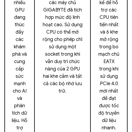
nhiều
các máy chủ
kế để hỗ
GPU
GIGABYTE đã tích
trợ các
đang
hợp mức độ linh
CPU tiên
thúc
hoạt cao. Sử dụng
tiến nhất
đẩy
CPU có thể mở
và 6 khe
các
rộng cho phép chỉ
mở rộng
khám
sử dụng một
trong bo
phá và
socket trong khi
mạch chủ
cung
vẫn duy trì chức
EATX
cấp
năng của 2 GPU
trong khi
sức
hai khe cắm và tất
sử dụng
mạnh
cả các bộ nhớ lưu
PCIe 4.0
cho AI
trữ.
mới nhất
và
để đạt
phân
được tốc
tích dữ
độ truyền
liệu. Hỗ
dữ liệu
trợ
nhanh.