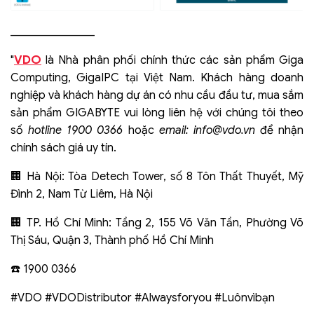
_______________
VDO
"
là Nhà phân phối chính thức các sản phẩm Giga
Computing, GigaIPC tại Việt Nam. Khách hàng doanh
nghiệp và khách hàng dự án có nhu cầu đầu tư, mua sắm
sản phẩm GIGABYTE vui lòng liên hệ với chúng tôi theo
số
hotline 1900 0366
hoặc
email:
info@vdo.vn
để nhận
chính sách giá uy tín.
🏢 Hà Nội: Tòa Detech Tower, số 8 Tôn Thất Thuyết, Mỹ
Đình 2, Nam Từ Liêm, Hà Nội
🏢 TP. Hồ Chí Minh: Tầng 2, 155 Võ Văn Tần, Phường Võ
Thị Sáu, Quận 3, Thành phố Hồ Chí Minh
☎️ 1900 0366
#VDO #VDODistributor #Alwaysforyou #Luônvìbạn