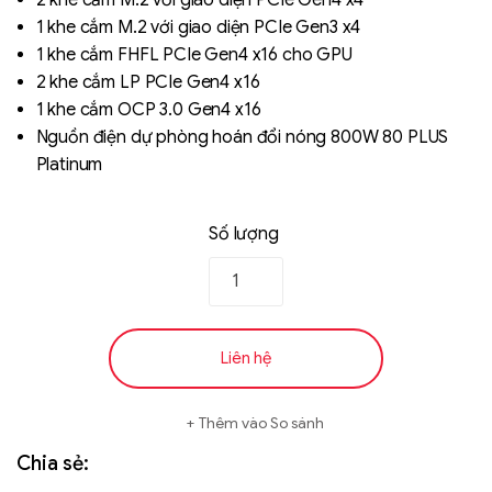
2 khe cắm M.2 với giao diện PCIe Gen4 x4
1 khe cắm M.2 với giao diện PCIe Gen3 x4
1 khe cắm FHFL PCIe Gen4 x16 cho GPU
2 khe cắm LP PCIe Gen4 x16
1 khe cắm OCP 3.0 Gen4 x16
Nguồn điện dự phòng hoán đổi nóng 800W 80 PLUS
Platinum
Số lượng
Liên hệ
Thêm vào So sánh
Chia sẻ: