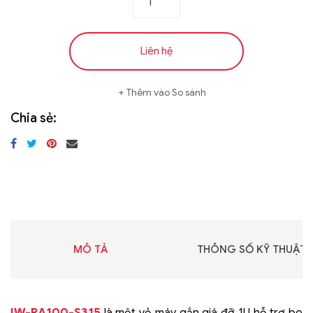
Liên hệ
Thêm vào So sánh
Chia sẻ:
MÔ TẢ
THÔNG SỐ KỸ THUẬT
IW-RA100-S315
là một vỏ máy gắn giá đỡ 1U hỗ trợ bo