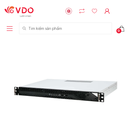
Tìm kiếm sản phẩm
0
Liên hệ
Liên hệ
NVMe™ SSD
GIGABYTE
Storage Micron -
G593-ZD1 (rev.
64GB - 15.36TB
AAX1)