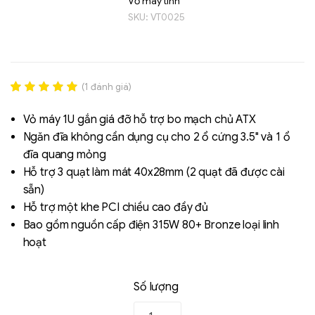
Vỏ máy tính
SKU:
VT0025
(
1
đánh giá)
Rated
1
5.00
out of 5
Vỏ máy 1U gắn giá đỡ hỗ trợ bo mạch chủ ATX
based on
Ngăn đĩa không cần dụng cụ cho 2 ổ cứng 3.5" và 1 ổ
đánh giá
Liên hệ
đĩa quang mỏng
SK hynix - DRAM
Hỗ trợ 3 quạt làm mát 40x28mm (2 quạt đã được cài
- GDDR - GDDR6
sẵn)
Hỗ trợ một khe PCI chiều cao đầy đủ
Bao gồm nguồn cấp điện 315W 80+ Bronze loại linh
hoạt
Số lượng