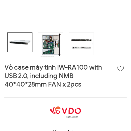
Vỏ case máy tính IW-RA100 with
USB 2.0, including NMB
Liên hệ
40*40*28mm FAN x 2pcs
GIGABYTE
G493-SB4 (rev.
AAP1)