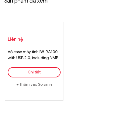
Sản phẩm đã xem
Liên hệ
Vỏ case máy tính IW-RA100
with USB 2.0, including NMB
40*40*28mm FAN x 2pcs
Chi tiết
Thêm vào So sánh