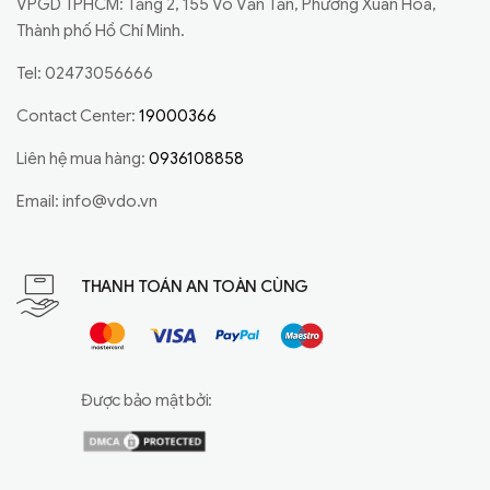
VPGD TPHCM: Tầng 2, 155 Võ Văn Tần, Phường Xuân Hoà,
Thành phố Hồ Chí Minh.
Tel: 02473056666
Contact Center:
19000366
Liên hệ mua hàng:
0936108858
Email:
info@vdo.vn
THANH TOÁN AN TOÀN CÙNG
Được bảo mật bởi: