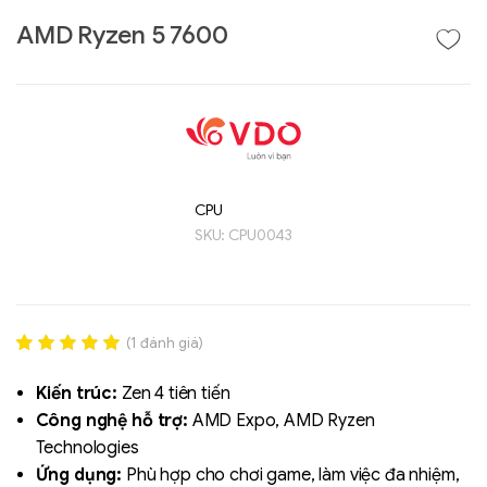
AMD Ryzen 5 7600
CPU
Liên hệ
SKU:
CPU0043
SK hynix - DRAM
- GDDR - GDDR6
(
1
đánh giá)
Rated
1
5.00
out of 5
Kiến trúc:
Zen 4 tiên tiến
based on
Công nghệ hỗ trợ:
AMD Expo, AMD Ryzen
đánh giá
Technologies
Ứng dụng:
Phù hợp cho chơi game, làm việc đa nhiệm,