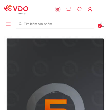
Tìm kiếm sản phẩm
0
Liên hệ
Liên hệ
NVMe™ SSD
GIGABYTE
Storage Micron -
G593-ZD1 (rev.
64GB - 15.36TB
AAX1)