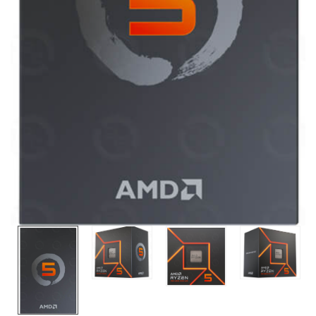
Liên hệ
GIGABYTE
G493-SB4 (rev.
AAP1)