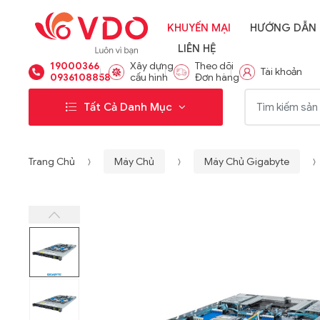
KHUYẾN MẠI
HƯỚNG DẪN
LIÊN HỆ
19000366
Xây dựng
Theo dõi
Tài khoản
0936108858
cấu hình
Đơn hàng
Từ khóa:
Tất Cả Danh Mục
Trang Chủ
Máy Chủ
Máy Chủ Gigabyte