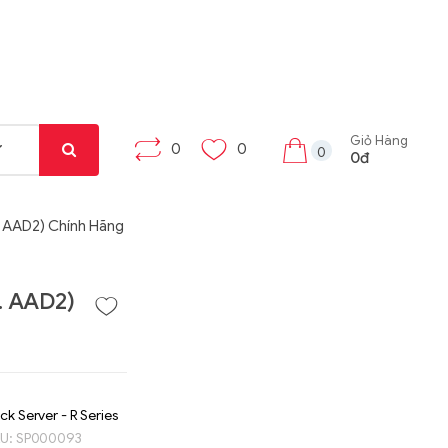
Giỏ Hàng
0
0
0
0đ
 AAD2) Chính Hãng
. AAD2)
ck Server - R Series
KU:
SP000093