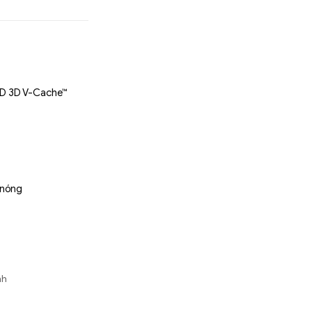
MD 3D V-Cache™
 nóng
y
nh