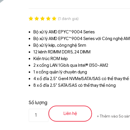
(
1
đánh giá)
Rated
1
5.00
out of 5
Bộ xử lý AMD EPYC™ 9004 Series
based on
Bộ xử lý AMD EPYC™ 9004 Series với Công nghệ A
đánh giá
Bộ xử lý kép, công nghệ 5nm
12 kênh RDIMM DDR5, 24 DIMM
Kiến trúc ROM kép
2 x cổng LAN 1Gb/s qua Intel® I350-AM2
1 x cổng quản lý chuyên dụng
4 x ổ đĩa 2.5" Gen4 NVMe/SATA/SAS có thể thay thế
8 x ổ đĩa 2.5" SATA/SAS có thể thay thế nóng
3 x khe cắm M.2 với giao diện PCIe Gen3 x4 và x2
2 x khe cắm PCIe Gen5 x16 FHHL
Số lượng
2 x khe cắm OCP 3.0 Gen5 x16
Tương thích với SupremeRAID™ của Graid Technolog
Liên hệ
Thêm vào So sá
Nguồn điện dư 1600W 80 PLUS Platinum