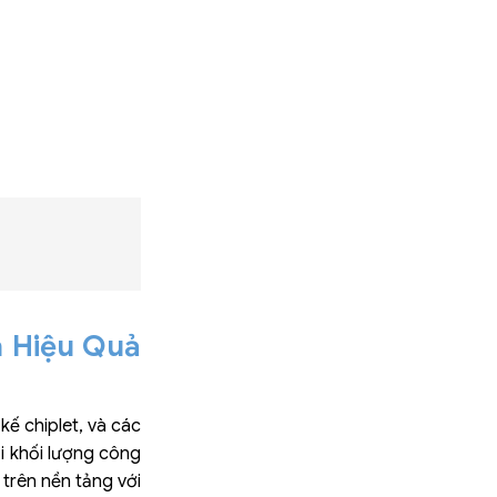
à Hiệu Quả
ế chiplet, và các
ại khối lượng công
 trên nền tảng với