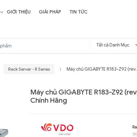
GIỚI THIỆU
GIẢI PHÁP
TIN TỨC
Rack Server - R Series
Máy chủ GIGABYTE R183-Z92 (rev.
Máy chủ GIGABYTE R183-Z92 (rev
Chính Hãng
Ra
S