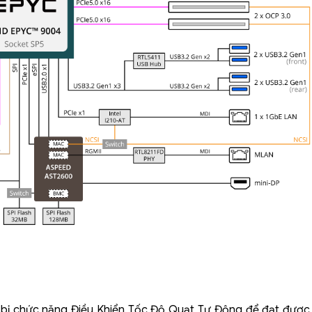
bị chức năng Điều Khiển Tốc Độ Quạt Tự Động để đạt được 