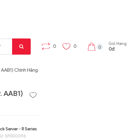
Giỏ Hàng
0
0
0
0đ
 AAB1) Chính Hãng
. AAB1)
ck Server - R Series
KU:
SP000096