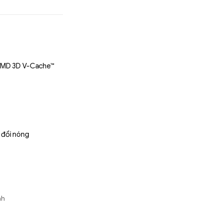
 AMD 3D V-Cache™
 đổi nóng
num
nh