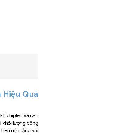
à Hiệu Quả
ế chiplet, và các
ại khối lượng công
 trên nền tảng với