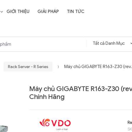
GIỚI THIỆU
GIẢI PHÁP
TIN TỨC
Rack Server - R Series
Máy chủ GIGABYTE R163-Z30 (rev.
Máy chủ GIGABYTE R163-Z30 (rev
Chính Hãng
Ra
S