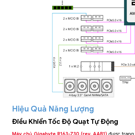
Hiệu Quả Năng Lượng
Điều Khiển Tốc Độ Quạt Tự Động
Máy chủ Gigabyte R163-Z30 (rev. AAB1)
được trang 