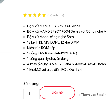
(
1
đánh giá)
Rated
1
5.00
out of 5
Bộ vi xử lý AMD EPYC™ 9004 Series
based on
Bộ vi xử lý AMD EPYC™ 9004 Series với Công nghệ
đánh giá
Bộ vi xử lý đơn, công nghệ 5nm
12 kênh RDIMM DDR5, 12 khe DIMM
Kiến trúc ROM kép
1 cổng LAN 1Gb/s (Intel® I210-AT)
1 cổng quản lý chuyên dụng
4 khay ổ cứng 3.5"/2.5" Gen4 NVMe/SATA/SAS hoán
1 khe M.2 với giao diện PCIe Gen3 x4
2 khe PCIe Gen5 x16 FHHL
2 khe OCP 3.0 Gen5 x16
Số lượng
Nguồn cấp điện dự phòng 1+1 800W 80 PLUS Plati
Liên hệ
Thêm vào So sá