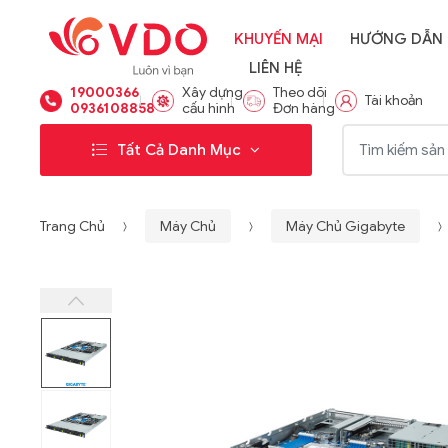
KHUYẾN MẠI
HƯỚNG DẪN
LIÊN HỆ
19000366
Xây dựng
Theo dõi
Tài khoản
0936108858
cấu hình
Đơn hàng
Từ khóa:
Tất Cả Danh Mục
Trang Chủ
Máy Chủ
Máy Chủ Gigabyte