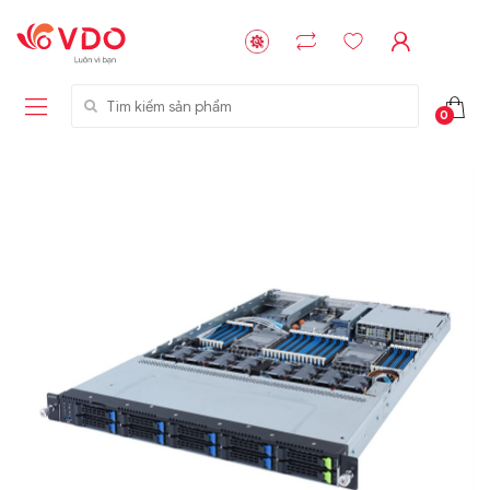
Tìm kiếm sản phẩm
0
Liên hệ
Liên hệ
NVMe™ SSD
GIGABYTE
Storage Micron -
G593-ZD1 (rev.
64GB - 15.36TB
AAX1)