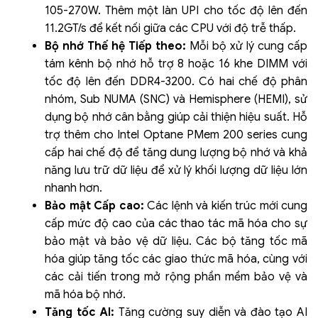
105-270W. Thêm một làn UPI cho tốc độ lên đến
11.2GT/s để kết nối giữa các CPU với độ trễ thấp.
Bộ nhớ Thế hệ Tiếp theo:
Mỗi bộ xử lý cung cấp
tám kênh bộ nhớ hỗ trợ 8 hoặc 16 khe DIMM với
tốc độ lên đến DDR4-3200. Có hai chế độ phân
nhóm, Sub NUMA (SNC) và Hemisphere (HEMI), sử
dụng bộ nhớ cân bằng giúp cải thiện hiệu suất. Hỗ
trợ thêm cho Intel Optane PMem 200 series cung
cấp hai chế độ để tăng dung lượng bộ nhớ và khả
năng lưu trữ dữ liệu để xử lý khối lượng dữ liệu lớn
nhanh hơn.
Bảo mật Cấp cao:
Các lệnh và kiến trúc mới cung
cấp mức độ cao của các thao tác mã hóa cho sự
bảo mật và bảo vệ dữ liệu. Các bộ tăng tốc mã
hóa giúp tăng tốc các giao thức mã hóa, cùng với
các cải tiến trong mở rộng phần mềm bảo vệ và
mã hóa bộ nhớ.
Tăng tốc AI:
Tăng cường suy diễn và đào tạo AI