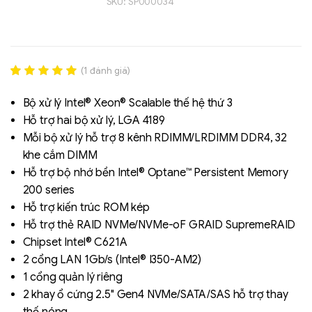
SKU:
SP000034
(
1
đánh giá)
Rated
1
5.00
out of 5
Bộ xử lý Intel® Xeon® Scalable thế hệ thứ 3
based on
Hỗ trợ hai bộ xử lý, LGA 4189
đánh giá
Mỗi bộ xử lý hỗ trợ 8 kênh RDIMM/LRDIMM DDR4, 32
Liên hệ
khe cắm DIMM
SK hynix - DRAM
Hỗ trợ bộ nhớ bền Intel® Optane™ Persistent Memory
- GDDR - GDDR6
200 series
Hỗ trợ kiến trúc ROM kép
Hỗ trợ thẻ RAID NVMe/NVMe-oF GRAID SupremeRAID
Chipset Intel® C621A
2 cổng LAN 1Gb/s (Intel® I350-AM2)
1 cổng quản lý riêng
2 khay ổ cứng 2.5" Gen4 NVMe/SATA/SAS hỗ trợ thay