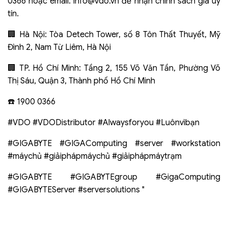
0366 hoặc email:
info@vdo.vn
để nhận chính sách giá uy
tín.
🏢 Hà Nội: Tòa Detech Tower, số 8 Tôn Thất Thuyết, Mỹ
Đình 2, Nam Từ Liêm, Hà Nội
🏢 TP. Hồ Chí Minh: Tầng 2, 155 Võ Văn Tần, Phường Võ
Thị Sáu, Quận 3, Thành phố Hồ Chí Minh
☎️ 1900 0366
#VDO #VDODistributor #Alwaysforyou #Luônvìbạn
#GIGABYTE #GIGAComputing #server #workstation
#máychủ #giảiphápmáychủ #giảiphápmáytrạm
#GIGABYTE #GIGABYTEgroup #GigaComputing
#GIGABYTEServer #serversolutions "