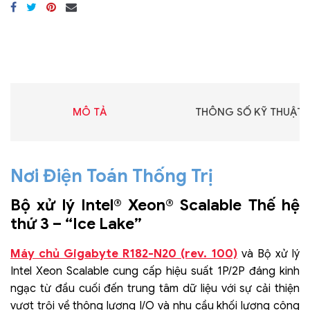
MÔ TẢ
THÔNG SỐ KỸ THUẬT
Nơi Điện Toán Thống Trị
Bộ xử lý Intel® Xeon® Scalable Thế hệ
thứ 3 – “Ice Lake”
Máy chủ Gigabyte R182-N20 (rev. 100)
và Bộ xử lý
Intel Xeon Scalable cung cấp hiệu suất 1P/2P đáng kinh
ngạc từ đầu cuối đến trung tâm dữ liệu với sự cải thiện
vượt trội về thông lượng I/O và nhu cầu khối lượng công