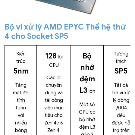
Bộ vi xử lý AMD EPYC Thế hệ thứ
4 cho Socket SP5
Kiến
Tương
128
Bộ
lõi
trúc
thích
CPU
nhớ
5nm
SP5
đệm
Các lõi
Tăng
chuyên
Tất cả
L3
lớn
mật độ
dụng và
bộ vi xử
tính
tải công
lý dòng
Một số
toán
việc mục
9004
CPU có
với
tiêu cho
đều
bộ nhớ
nhiều
Zen 4c &
được hỗ
đệm L3
bóng
Zen 4.
trợ trên
gấp 3