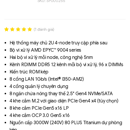
SKU:
SP000255
(
1
đánh giá)
Rated
1
5.00
out of 5
Hệ thống máy chủ 2U 4-node truy cập phía sau
based on
Bộ vi xử lý AMD EPYC™ 9004 series
đánh giá
Hai bộ vi xử lý mỗi node, công nghệ 5nm
Liên hệ
Kênh RDIMM DDR5 12 kênh mỗi bộ vi xử lý, 96 x DIMMs
SK hynix - DRAM
Kiến trúc ROM kép
- GDDR - GDDR6
8 cổng LAN 1Gb/s (Intel® I350-AM2)
4 cổng quản lý chuyên dụng
8 ngăn chứa nóng thay thế 2.5" Gen4 NVMe/SATA
4 khe cắm M.2 với giao diện PCIe Gen4 x4 (tùy chọn)
8 khe cắm PCIe Gen5 x16 LP
4 khe cắm OCP 3.0 Gen5 x16
Nguồn cấp 3000W (240V) 80 PLUS Titanium dự phòng