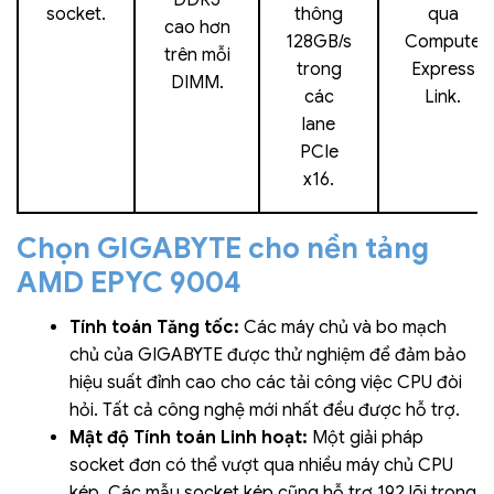
socket.
thông
qua
cao hơn
128GB/s
Compute
trên mỗi
trong
Express
DIMM.
các
Link.
lane
PCIe
x16.
Chọn GIGABYTE cho nền tảng
AMD EPYC 9004
Tính toán Tăng tốc:
Các máy chủ và bo mạch
chủ của GIGABYTE được thử nghiệm để đảm bảo
hiệu suất đỉnh cao cho các tải công việc CPU đòi
hỏi. Tất cả công nghệ mới nhất đều được hỗ trợ.
Mật độ Tính toán Linh hoạt:
Một giải pháp
socket đơn có thể vượt qua nhiều máy chủ CPU
kép. Các mẫu socket kép cũng hỗ trợ 192 lõi trong