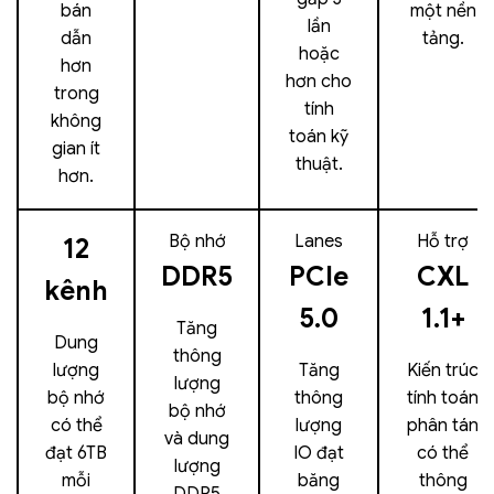
bán
một nền
lần
dẫn
tảng.
hoặc
hơn
hơn cho
trong
tính
không
toán kỹ
gian ít
thuật.
hơn.
Bộ nhớ
Lanes
Hỗ trợ
12
DDR5
PCIe
CXL
kênh
5.0
1.1+
Tăng
Dung
thông
lượng
Tăng
Kiến trúc
lượng
bộ nhớ
thông
tính toán
bộ nhớ
có thể
lượng
phân tán
và dung
đạt 6TB
IO đạt
có thể
lượng
mỗi
băng
thông
DDR5