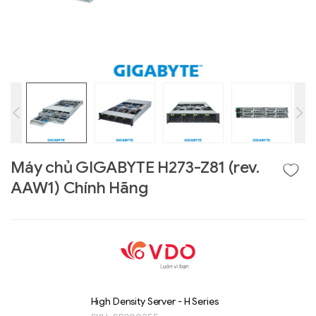
Máy chủ GIGABYTE H273-Z81 (rev.
AAW1) Chính Hãng
Liên hệ
GIGABYTE
G493-SB4 (rev.
AAP1)
High Density Server - H Series