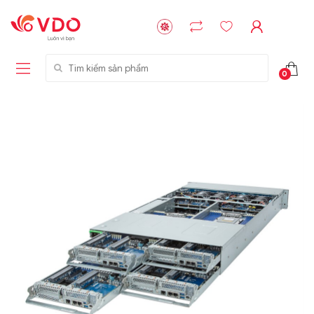
Tìm kiếm sản phẩm
0
Liên hệ
Liên hệ
NVMe™ SSD
GIGABYTE
Storage Micron -
G593-ZD1 (rev.
64GB - 15.36TB
AAX1)