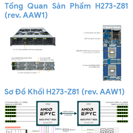
Tổng Quan Sản Phẩm H273-Z81
(rev. AAW1)
Sơ Đồ Khối H273-Z81 (rev. AAW1)