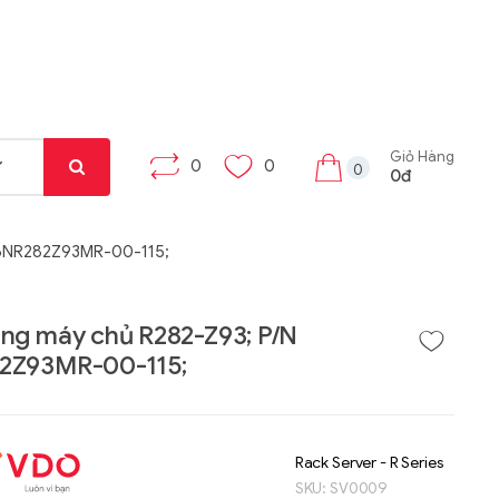
Giỏ Hàng
0
0
0
0đ
 6NR282Z93MR-00-115;
ng máy chủ R282-Z93; P/N
2Z93MR-00-115;
Liên hệ
Liên hệ
Máy tính bảng Gama
Bộ khung máy trạm
Tab X8
W332-Z00
Rack Server - R Series
SKU:
SV0009