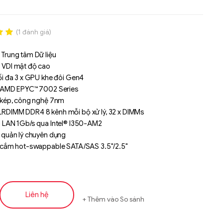
(
1
đánh giá)
.00
 Trung tâm Dữ liệu
n
 VDI mật độ cao
á
ối đa 3 x GPU khe đôi Gen4
ý AMD EPYC™ 7002 Series
ý kép, công nghệ 7nm
RDIMM DDR4 8 kênh mỗi bộ xử lý, 32 x DIMMs
g LAN 1Gb/s qua Intel® I350-AM2
g quản lý chuyên dụng
e cắm hot-swappable SATA/SAS 3.5"/2.5"
M.2 với giao diện PCIe Gen4 x4
 PCIe Gen4 x16 FHFL cho GPU
 PCIe Gen4 x16 FHHL
 OCP 3.0 Gen4 x16
Liên hệ
Thêm vào So sánh
 mezzanine OCP 2.0 Gen3 x8
Liên hệ
 khiển quản lý từ xa Aspeed® AST2500