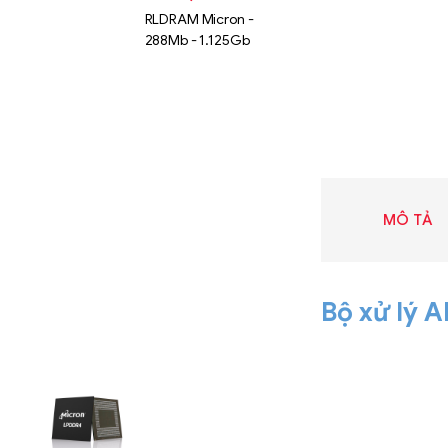
RLDRAM Micron -
288Mb - 1.125Gb
MÔ TẢ
Bộ xử lý 
Liên hệ
SK hynix
GDDR -