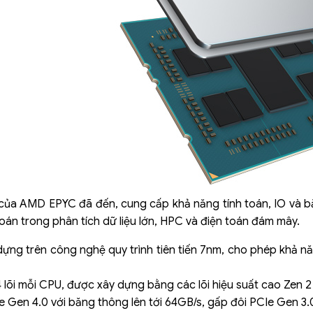
 của AMD EPYC đã đến, cung cấp khả năng tính toán, IO và b
toán trong phân tích dữ liệu lớn, HPC và điện toán đám mây.
ựng trên công nghệ quy trình tiên tiến 7nm, cho phép khả nă
 lõi mỗi CPU, được xây dựng bằng các lõi hiệu suất cao Zen 2
e Gen 4.0 với băng thông lên tới 64GB/s, gấp đôi PCIe Gen 3.