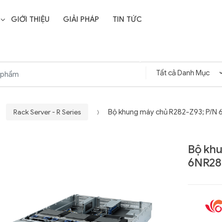
GIỚI THIỆU
GIẢI PHÁP
TIN TỨC
Rack Server - R Series
Bộ khung máy chủ R282-Z93; P/N
Bộ khu
6NR28
Liên hệ
SD Storage
GIGABYTE G593-ZD1
- 64GB -
(rev. AAX1)