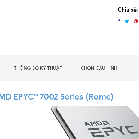
Nguồn đ
GIGABYTE G493-SB4
Chia sẻ:
(rev. AAP1)
THÔNG SỐ KỸ THUẬT
CHỌN CẤU HÌNH
AMD EPYC™ 7002 Series (Rome)
 - DRAM -
 GDDR6