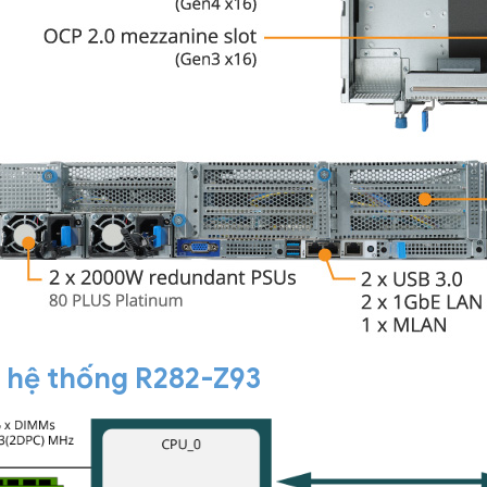
i hệ thống R282-Z93