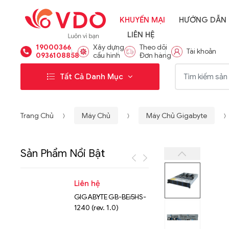
KHUYẾN MẠI
HƯỚNG DẪN
LIÊN HỆ
19000366
Xây dựng
Theo dõi
Tài khoản
0936108858
cấu hình
Đơn hàng
Từ khóa:
Tất Cả Danh Mục
Trang Chủ
Máy Chủ
Máy Chủ Gigabyte
Sản Phẩm Nổi Bật
Liên hệ
Liên hệ
GIGABYTE GB-BEi5HS-
NVMe™ S
1240 (rev. 1.0)
Micron 
15.36TB