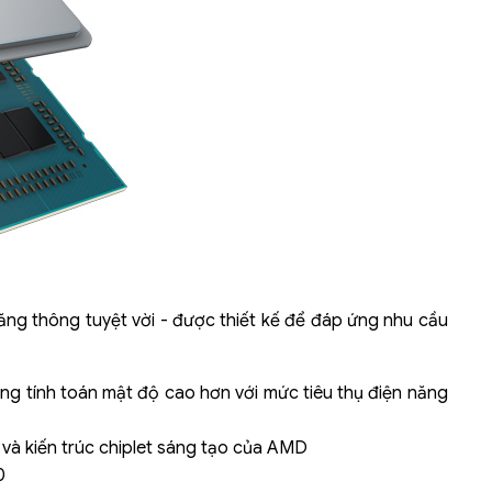
Liên hệ
Mini PC GB-BMPD-
6005-BW
6BXJPDXXWMR-00-
2X01
ăng thông tuyệt vời - được thiết kế để đáp ứng nhu cầu
ng tính toán mật độ cao hơn với mức tiêu thụ điện năng
 và kiến trúc chiplet sáng tạo của AMD
0