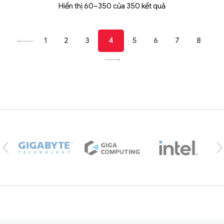
Hiển thị 60–350 của 350 kết quả
1
2
3
4
5
6
7
8
Brands Carousel