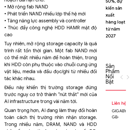
nhớ AI
50%, dự
• Mở rộng fab NAND
thế hệ
kiến sản
• Phát triển NAND nhiều lớp thế hệ mới
mới
xuất
• Tăng năng lực assembly và controller
hàng loạt
• Thúc đẩy công nghệ HDD HAMR mật độ
từ năm
cao
2027
Tuy nhiên, mở rộng storage capacity là quá
trình rất tốn thời gian. Một fab NAND mới
có thể mất nhiều năm để hoàn thiện, trong
khi HDD còn phụ thuộc vào chuỗi cung ứng
Sản
Phẩm
vật liệu, media và đầu đọc/ghi từ nhiều đối
Nổi
tác khác nhau.
Bật
Điều này khiến thị trường storage đứng
trước nguy cơ trở thành “nút thắt” mới của
AI infrastructure trong vài năm tới.
Liên hệ
Quan trọng hơn, AI đang làm thay đổi hoàn
GIGABYT
GB-
toàn cách thị trường nhìn nhận storage.
BEi5HS-
Trong nhiều năm, DRAM, NAND và HDD
1240 (rev.