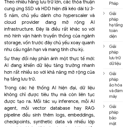
Theo nhiều hãng lưu trữ lớn, các thỏa thuận
Pháp
cung ứng SSD và HDD hiện đã kéo dài từ 3-
Giải
5 năm, chủ yếu dành cho hyperscaler và
pháp
cloud provider đang mở rộng AI
hạ tầng
infrastructure. Đây là điều rất khác so với
toàn
mô hình vận hành truyền thống của ngành
diện
storage, vốn trước đây chủ yếu xoay quanh
Giải
nhu cầu ngắn hạn và mang tính chu kỳ.
pháp
lưu trữ
Sự thay đổi này phản ánh một thực tế mới:
dữ liệu
AI đang khiến dữ liệu tăng trưởng nhanh
hơn rất nhiều so với khả năng mở rộng của
Giải
hạ tầng lưu trữ.
pháp
ảo hóa
Trong các hệ thống AI hiện đại, dữ liệu
và đám
không chỉ được tiêu thụ mà còn liên tục
mây
được tạo ra. Mỗi tác vụ inference, mỗi AI
Giải
agent, mỗi vector database hay RAG
pháp
pipeline đều sinh thêm logs, embeddings,
bảo
checkpoints, synthetic data và nhiều lớp
mật