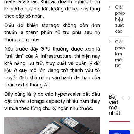
metadata khác. Khi các doanh nghiệp triển
Giải
khai AI ở quy mô lớn, lượng dữ liệu này tăng
pháp
theo cấp số nhân.
hiệu
Điều đó khiến storage không còn đơn
suất
cao
thuần là thành phần hỗ trợ phía sau hệ
thống compute.
Giải
pháp
Nếu trước đây GPU thường được xem là
làm
“trái tim” của AI infrastructure, thì hiện nay
mát
khả năng lưu trữ, truy xuất và quản lý dữ
DC
liệu ở quy mô lớn đang trở thành yếu tố
quyết định khả năng vận hành dài hạn của
toàn bộ hệ thống AI.
Đây cũng là lý do các hyperscaler bắt đầu
Bài
đặt trước storage capacity nhiều năm thay
viết
mới
vì mua theo từng chu kỳ ngắn như trước.
nhất