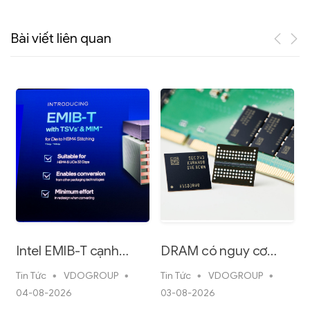
Bài viết liên quan
Intel EMIB-T cạnh
DRAM có nguy cơ
tranh trực tiếp với
thiếu hụt nghiêm
Tin Tức
VDOGROUP
Tin Tức
VDOGROUP
T
CoWoS của TSMC nhờ
trọng từ năm 2027
04-08-2026
03-08-2026
n
lợi thế chi phí thấp hơn