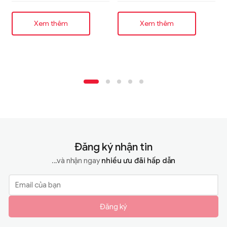
tới 50%, dự kiến sản
xuất hàng loạt từ năm
Xem thêm
Xem thêm
2027
Đăng ký nhận tin
...và nhận ngay
nhiều ưu đãi hấp dẫn
Đăng ký